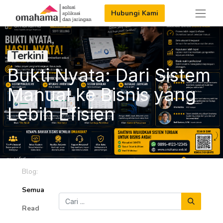
Hubungi Kami
Terkini
Bukti Nyata: Dari Sistem
Manual ke Bisnis yang
Lebih Efisien
Blog:
Semua
Read