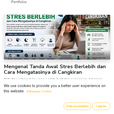
Portfolio
Mimin
Mengenal Tanda Awal Stres Berlebih dan
Cara Mengatasinya di Cangkiran
Aktivitas sehari-hari yang padat, tuntutan pekerjaan, tekanan
akademik, masalah keluarga, hingga perubahan gaya hidup dapat
We use cookies to provide you a better user experience on
memicu stres. Pada tingkat tertentu, stres merupakan respons
this website.
Kebijakan Cookie
alami tubuh ter...
3 Jul 2026
0
92
Portfolio
Only essentials
I agree