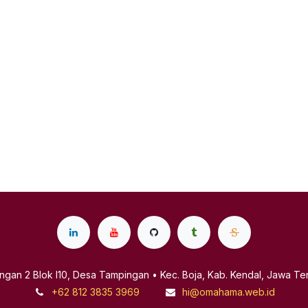
ingan 2 Blok I10, Desa Tampingan • Kec. Boja, Kab. Kendal, Jawa Te
+62 812 3835 3969
hi@omahama.web.id