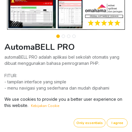
AutomaBELL PRO
automaBELL PRO adalah aplikasi bel sekolah otomatis yang
dibuat menggunakan bahasa pemrograman PHP.
FITUR:
- tampilan interface yang simple
- menu navigasi yang sederhana dan mudah dipahami
- aplikasi automaBell berjalan dengan mantap
We use cookies to provide you a better user experience on
- bisa menambahkan bel untuk semua hari
this website.
Kebijakan Cookie
- bisa memutar bel secara otomatis dan manual
- fitur tersembunyi bisa untuk mengupload media berformat
video mp4
Only essentials
I agree
- login terlebih dahulu untuk mengeksekusi perubahan
pengaturan