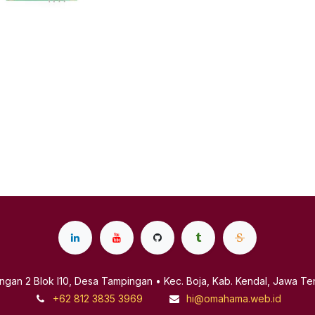
ingan 2 Blok I10, Desa Tampingan • Kec. Boja, Kab. Kendal, Jawa Te
+62 812 3835 3969
hi@omahama.web.id