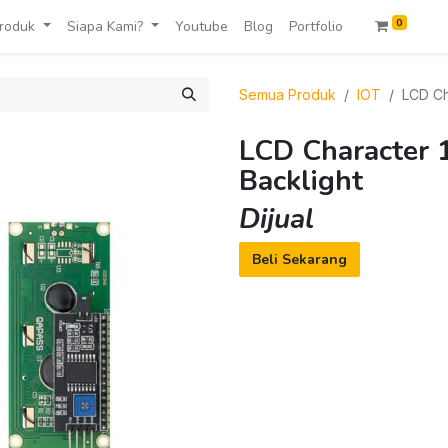
0
roduk
Siapa Kami?
Youtube
Blog
Portfolio
Semua Produk
IOT
LCD Ch
LCD Character 
Backlight
Dijual
Beli Sekarang