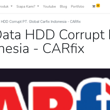
0
roduk
Siapa Kami?
Youtube
Blog
Portfolio
HDD Corrupt PT. Global Carfix Indonesia - CARfix
ata HDD Corrupt 
nesia - CARfix