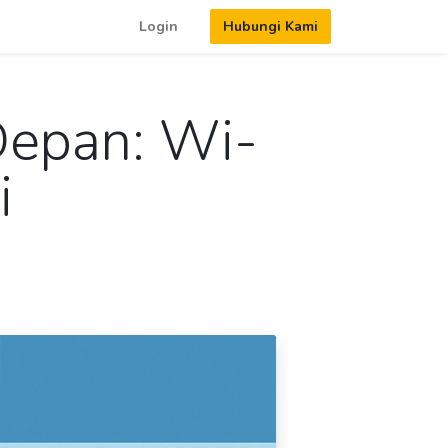
Login
Hubungi Kami
Depan: Wi-
i