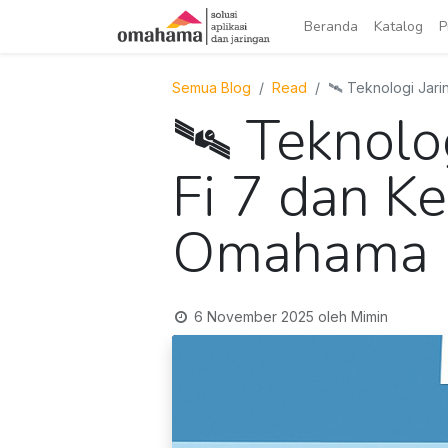
Beranda
Katalog
P
Semua Blog
Read
🛰️ Teknologi Ja
🛰️ Teknol
Fi 7 dan K
Omahama
6 November 2025
oleh
Mimin