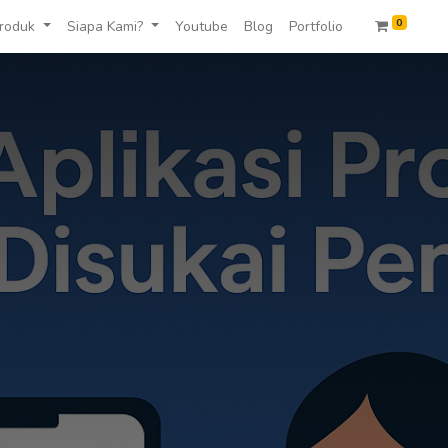
0
roduk
Siapa Kami?
Youtube
Blog
Portfolio