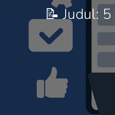
📝 Judul: 5