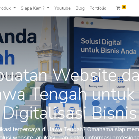
0
roduk
Siapa Kami?
Youtube
Blog
Portfolio
uatan Website da
 Jawa Tengah untu
Digitalisasi Bisnis
likasi terpercaya di Jawa Tengah? Omahama siap memba
olusi website, aplikasi, dan sistem informasi profesiona