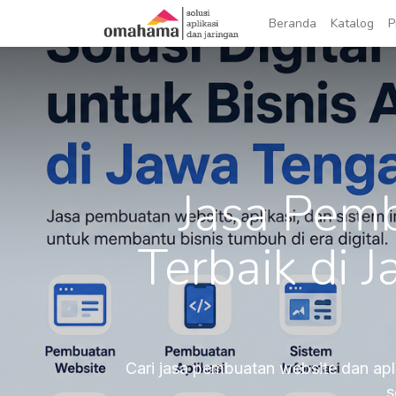
Beranda
Katalog
P
Jasa Pemb
Terbaik di
Cari jasa pembuatan website dan ap
s