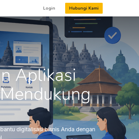
Login
Hubungi Kami
n Aplikasi
k Mendukung
ntu digitalisasi bisnis Anda dengan
l.